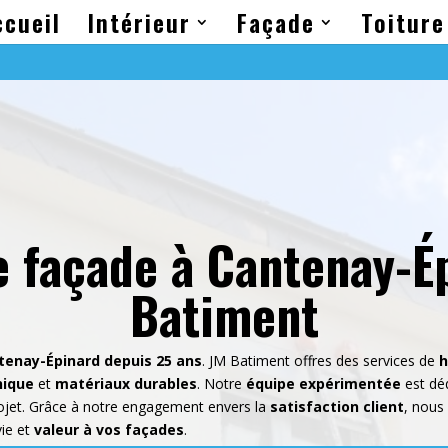
ccueil
Intérieur
Façade
Toiture
 façade à Cantenay-É
Batiment
tenay-Épinard depuis 25 ans
.
JM Batiment
offres des services de
h
nique
et
matériaux durables
. Notre
équipe expérimentée
est déd
ojet. Grâce à notre engagement envers la
satisfaction client
, nous
vie et
valeur à vos façades
.