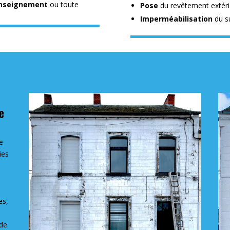
nseignement
ou toute
Pose
du revêtement extérie
Imperméabilisation
du s
e
e
ies
s
es,
de.