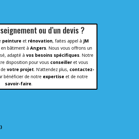
nseignement ou d’un devis ?
e
peinture
et
rénovation
, faites appel à
JM
en bâtiment à
Angers
. Nous vous offrons un
isé, adapté à
vos besoins spécifiques
. Notre
tre disposition pour vous
conseiller
et vous
g de
votre projet
. N’attendez plus,
contactez-
r bénéficier de notre
expertise
et de notre
savoir-faire
.
E)