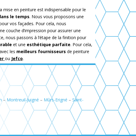
a mise en peinture est indispensable pour le
dans le temps
. Nous vous proposons une
pour vos façades. Pour cela, nous
e couche d’impression pour assurer une
te, nous passons à l’étape de la finition pour
urable
et une
esthétique parfaite
. Pour cela,
avec les
meilleurs fournisseurs
de peinture
er
ou
Jefco
.
n
–
Montreuil-Juigné
–
Mûrs-Erigné
–
Saint-