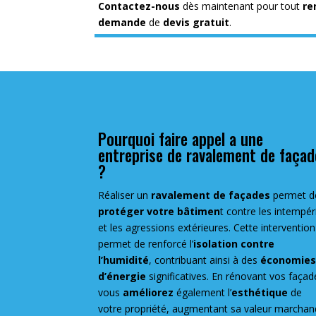
Contactez-nous
dès maintenant pour tout
re
demande
de
devis gratuit
.
Pourquoi faire appel a une
entreprise de ravalement de façad
?
Réaliser un
ravalement de façades
permet d
protéger votre bâtimen
t contre les intempér
et les agressions extérieures. Cette intervention
permet de renforcé l’
isolation contre
l’humidité
, contribuant ainsi à des
économie
d’énergie
significatives. En rénovant vos façad
vous
améliorez
également l’
esthétique
de
votre propriété, augmentant sa valeur marchan