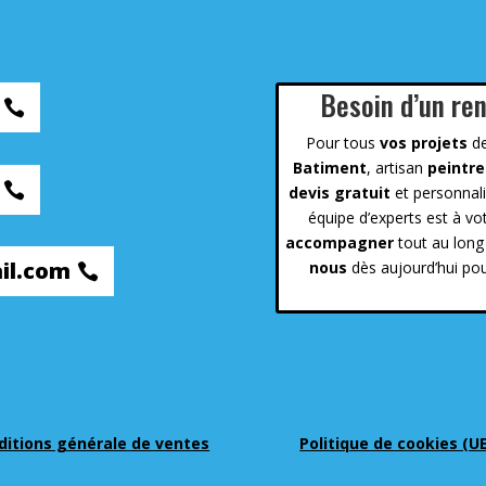
Besoin d’un re
Pour tous
vos projets
d
Batiment
, artisan
peintre
devis gratuit
et personnal
équipe d’experts est à vo
accompagner
tout au lon
il.com
nous
dès aujourd’hui pou
ditions générale de ventes
Politique de cookies (U