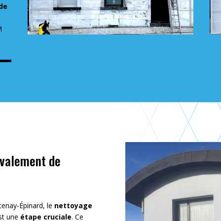
de
M
avalement de
tenay-Épinard, le
nettoyage
st une
étape cruciale
. Ce