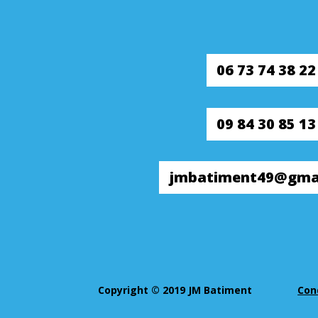
06 73 74 38 22
09 84 30 85 13
jmbatiment49@gma
Copyright © 2019 JM Batiment
Con