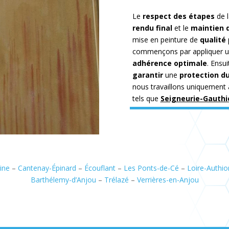
Le
respect des étapes
de l
rendu final
et le
maintien 
mise en peinture de
qualité
commençons par appliquer un
adhérence optimale
. Ensui
garantir
une
protection d
nous travaillons uniquement 
tels que
Seigneurie-Gauthi
ine
–
Cantenay-Épinard
–
Écouflant
–
Les Ponts-de-Cé
–
Loire-Authio
Barthélemy-d’Anjou
–
Trélazé
–
Verrières-en-Anjou