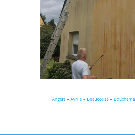
Angers
–
Avrillé
–
Beaucouzé
–
Bouchema