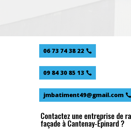
06 73 74 38 22
09 84 30 85 13
jmbatiment49@gmail.com
Contactez une entreprise de r
façade à Cantenay-Épinard ?