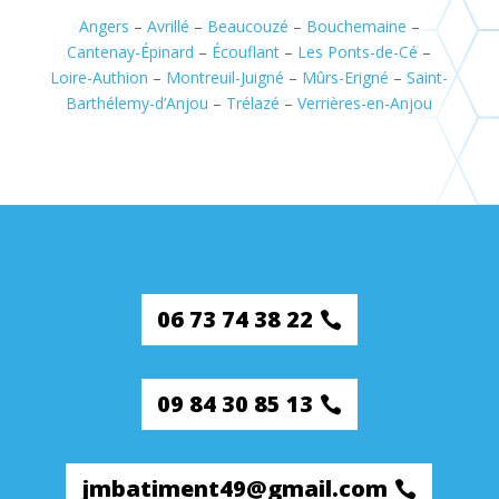
Angers
–
Avrillé
–
Beaucouzé
–
Bouchemaine
–
Cantenay-Épinard
–
Écouflant
–
Les Ponts-de-Cé
–
Loire-Authion
–
Montreuil-Juigné
–
Mûrs-Erigné
–
Saint-
Barthélemy-d’Anjou
–
Trélazé
–
Verrières-en-Anjou
06 73 74 38 22
09 84 30 85 13
jmbatiment49@gmail.com